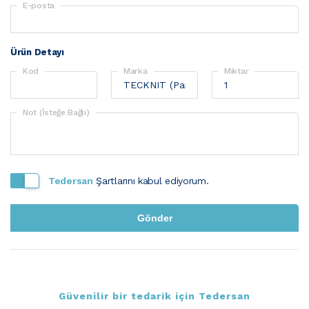
E-posta
Ürün Detayı
Kod
Marka
Miktar
Not (İsteğe Bağlı)
Tedersan
Şartlarını kabul ediyorum.
Güvenilir bir tedarik için Tedersan