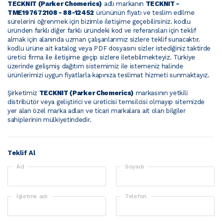
TECKNIT (Parker Chomerics)
adlı markanın
TECKNIT -
TME197672108 - 88-12452
ürününün fiyatı ve teslim edilme
sürelerini öğrenmek için bizimle iletişime geçebilirsiniz.
kodlu
üründen farklı diğer farklı üründeki kod ve referansları için teklif
almak için alanında uzman çalışanlarımız sizlere teklif sunacaktır.
kodlu ürüne ait katalog veya PDF dosyasını sizler istediğiniz taktirde
üretici firma ile iletişime geçip sizlere iletebilmekteyiz. Türkiye
üzerinde gelişmiş dağıtım sistemimiz ile istemeniz halinde
ürünlerimizi uygun fiyatlarla kapınıza teslimat hizmeti sunmaktayız.
Şirketimiz
TECKNIT (Parker Chomerics)
markasının yetkili
distribütör veya geliştirici ve üreticisi temsilcisi olmayıp sitemizde
yer alan özel marka adları ve ticari markalara ait olan bilgiler
sahiplerinin mülkiyetindedir.
Teklif Al
Ad
Soyadı
İşletme adı
Telefon