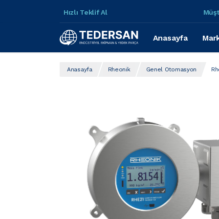
Hızlı Teklif Al
Müşt
Anasayfa
Mark
Anasayfa
Rheonik
Genel Otomasyon
Rh