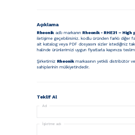
Açıklama
Rheonik
adlı markanın
Rheonik - RHE21 – High 
iletişime geçebilirsiniz.
kodlu üründen farklı diğer fa
ait katalog veya PDF dosyasını sizler istediğiniz tak
halinde ürünlerimizi uygun fiyatlarla kapınıza tesl
Şirketimiz
Rheonik
markasının yetkili distribütör ve
sahiplerinin mülkiyetindedir.
Teklif Al
Ad
İşletme adı