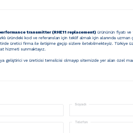
performance transmitter (RHE11 replacement)
ürününün fiyatı ve 
rklı üründeki kod ve referansları için teklif almak için alanında uzman ç
tirde üretici firma ile iletişime geçip sizlere iletebilmekteyiz. Türkiye
imat hizmeti sunmaktayız.
ya geliştirici ve üreticisi temsilcisi olmayıp sitemizde yer alan özel mar
Soyadı
Telefon