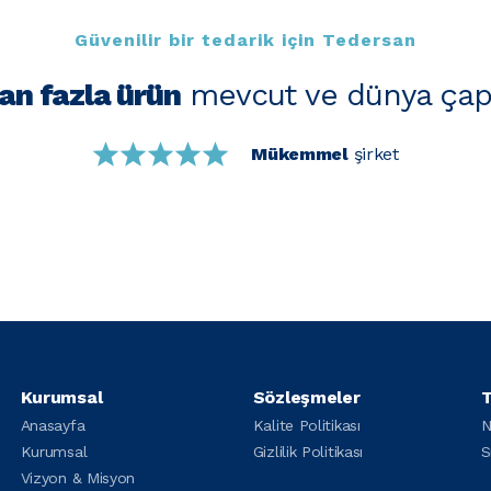
Güvenilir bir tedarik için Tedersan
an fazla ürün
mevcut ve dünya çap
Mükemmel
şirket
Kurumsal
Sözleşmeler
T
Anasayfa
Kalite Politikası
N
Kurumsal
Gizlilik Politikası
S
Vizyon & Misyon