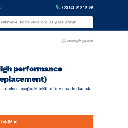
tr
(0212) 916 19 98
Anasayfa'ya dön
High performance 
replacement)
t sürelerini aşağıdaki teklif al formunu doldurarak
Teklif Al