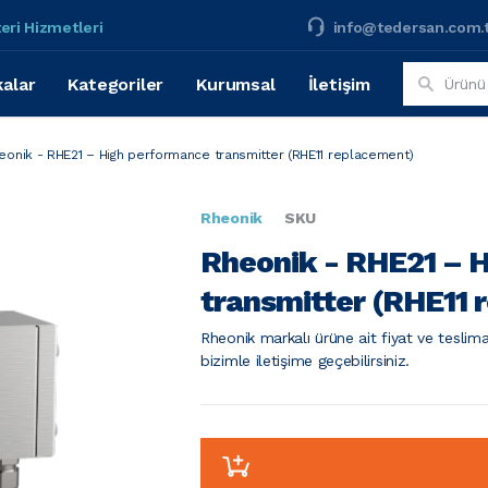
eri Hizmetleri
info@tedersan.com.
alar
Kategoriler
Kurumsal
İletişim
eonik - RHE21 – High performance transmitter (RHE11 replacement)
Rheonik
SKU
Rheonik - RHE21 – 
transmitter (RHE11 
Rheonik markalı ürüne ait fiyat ve teslima
bizimle iletişime geçebilirsiniz.