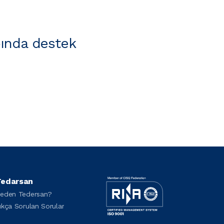
ında destek
edarsan
eden Tedersan?
ıkça Sorulan Sorular