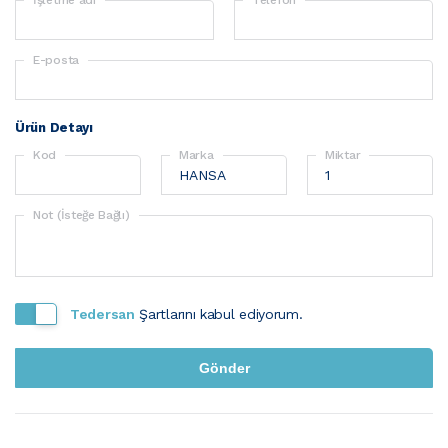
E-posta
Ürün Detayı
Kod
Marka
Miktar
Not (İsteğe Bağlı)
Tedersan
Şartlarını kabul ediyorum.