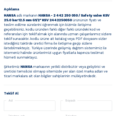
Açıklama
HANSA
adlı markanın
HANSA - 2 442 250 050 / Safety valve KSV
25.0 bar 12.5 mm G1/2'' KSV 2442250050
ürününün fiyatı ve
teslim edilme sürelerini öğrenmek için bizimle iletişime
geçebilirsiniz.
kodlu üründen farklı diğer farklı üründeki kod ve
referansları için teklif almak için alanında uzman çalışanlarımız sizlere
teklif sunacaktır.
kodlu ürüne ait katalog veya PDF dosyasını sizler
istediğiniz taktirde üretici firma ile iletişime geçip sizlere
iletebilmekteyiz. Türkiye üzerinde gelişmiş dağıtım sistemimiz ile
istemeniz halinde ürünlerimizi uygun fiyatlarla kapınıza teslimat
hizmeti sunmaktayız.
Şirketimiz
HANSA
markasının yetkili distribütör veya geliştirici ve
üreticisi temsilcisi olmayıp sitemizde yer alan özel marka adları ve
ticari markalara ait olan bilgiler sahiplerinin mülkiyetindedir.
Teklif Al
Ad
Soyadı
İşletme adı
Telefon