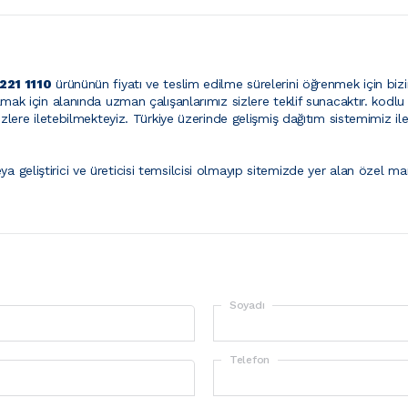
221 1110
ürününün fiyatı ve teslim edilme sürelerini öğrenmek için bizim
 almak için alanında uzman çalışanlarımız sizlere teklif sunacaktır.
kodlu 
p sizlere iletebilmekteyiz. Türkiye üzerinde gelişmiş dağıtım sistemimiz i
ya geliştirici ve üreticisi temsilcisi olmayıp sitemizde yer alan özel mar
Soyadı
Telefon