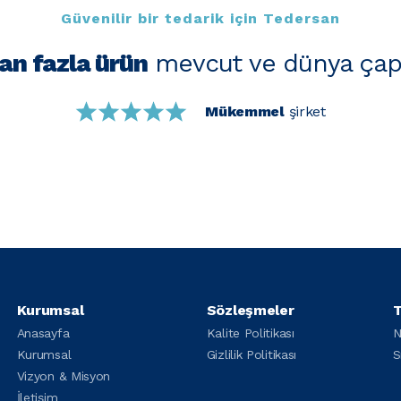
Güvenilir bir tedarik için Tedersan
an fazla ürün
mevcut ve dünya çap
Mükemmel
şirket
Kurumsal
Sözleşmeler
T
Anasayfa
Kalite Politikası
N
Kurumsal
Gizlilik Politikası
S
Vizyon & Misyon
İletişim