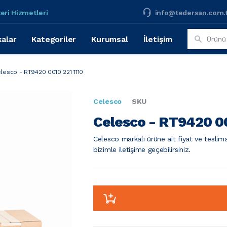
eri Hizmetleri
info@tedersan.com.
alar
Kategoriler
Kurumsal
İletişim
lesco - RT9420 0010 221 1110
Celesco
SKU
Celesco - RT9420 00
Celesco markalı ürüne ait fiyat ve teslima
bizimle iletişime geçebilirsiniz.