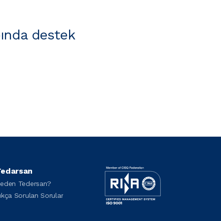
ında destek
edarsan
eden Tedersan?
ıkça Sorulan Sorular