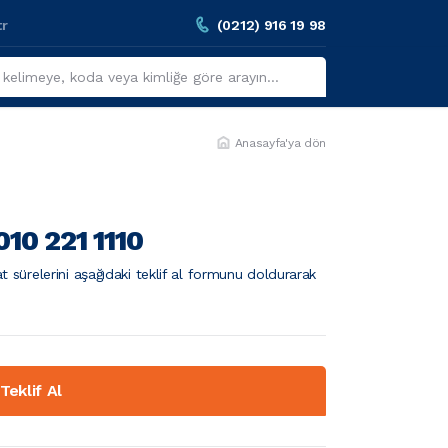
tr
(0212) 916 19 98
Anasayfa'ya dön
10 221 1110
t sürelerini aşağıdaki teklif al formunu doldurarak
Teklif Al