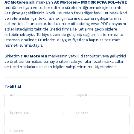
AC Motoren
adlı markanın
AC Motoren - MOTOR FCPA 90L-4/HE
ürününün fiyatı ve teslim edilme sürelerini öğrenmek için bizimle
iletişime geçebilirsiniz.
kodlu üründen farklı diğer farklı üründeki kod
ve referansları için teklif almak için alanında uzman çalışanlarımız
sizlere teklif sunacaktır.
kodlu ürüne ait katalog veya PDF dosyasını
sizler istediğiniz taktirde üretici firma ile iletişime geçip sizlere
iletebilmekteyiz. Türkiye üzerinde gelişmiş dağıtım sistemimiz ile
istemeniz halinde ürünlerimizi uygun fiyatlarla kapınıza teslimat
hizmeti sunmaktayız.
Şirketimiz
AC Motoren
markasının yetkili distribütör veya geliştirici
ve üreticisi temsilcisi olmayıp sitemizde yer alan özel marka adları
ve ticari markalara ait olan bilgiler sahiplerinin mülkiyetindedir.
Teklif Al
Ad
Soyadı
İşletme adı
Telefon
E-posta