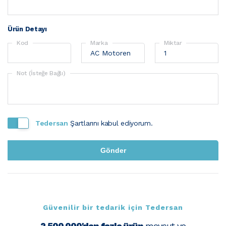
Ürün Detayı
Kod
Marka
Miktar
Not (İsteğe Bağlı)
Tedersan
Şartlarını kabul ediyorum.
Güvenilir bir tedarik için Tedersan
2.500.000'dan fazla ürün
mevcut ve