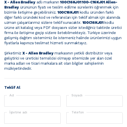
X - Allen Bradley
adlı markanın
100C16KJ01 100-C16KJ01 Allen-
Bradley
ürününün fiyatı ve teslim edilme sürelerini öğrenmek için
bizimle iletişime geçebilirsiniz.
100C16KJ01
kodlu üründen farklı
diğer farklı üründeki kod ve referansları için teklif almak için alanında
uzman çalışanlarımız sizlere teklif sunacaktır.
100C16KJ01
kodlu
ürüne ait katalog veya PDF dosyasını sizler istediğiniz taktirde üretici
firma ile iletişime geçip sizlere iletebilmekteyiz. Türkiye üzerinde
gelişmiş dağıtım sistemimiz ile istemeniz halinde ürünlerimizi uygun
fiyatlarla kapınıza teslimat hizmeti sunmaktayız.
Şirketimiz
X - Allen Bradley
markasının yetkili distribütör veya
geliştirici ve üreticisi temsilcisi olmayıp sitemizde yer alan özel
marka adları ve ticari markalara ait olan bilgiler sahiplerinin
mülkiyetindedir.
Teklif Al
Ad
Soyadı
İşletme adı
Telefon