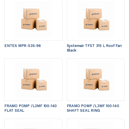
ENTES MPR-53S-96
Systemair TFST 315 L Roof Fan 
Black
FRAMO POMP /L3MF 100-140	
FRAMO POMP /L3MF 100-140	
FLAT SEAL 
SHAFT SEAL RING