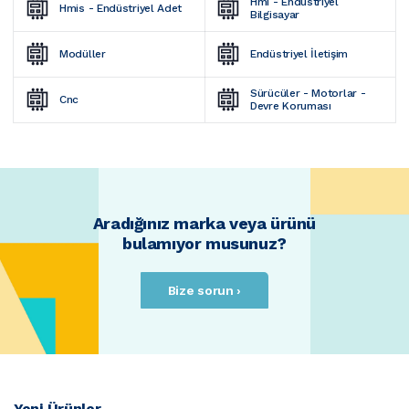
Hmi - Endüstriyel 
Hmis - Endüstriyel Adet
Bilgisayar
Modüller
Endüstriyel İletişim
Sürücüler - Motorlar - 
Cnc
Devre Koruması
Aradığınız marka veya ürünü
bulamıyor musunuz?
Bize sorun ›
Yeni Ürünler