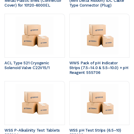
Metal/Plastic Shell (Connector 
(Mini Delta Ribbon) IDC Cable 
Cover) for 10120-6000EL
Type Connector (Plug)
ACL Type 521 Cryogenic 
WWS Pack of pH Indicator 
Solenoid Valve C22V15/1
Strips (7.5–14.0 & 5.5–10.0) + pH 
Reagent 555706
WSS P-Alkalinity Test Tablets 
WSS pH Test Strips (6.5–10) 