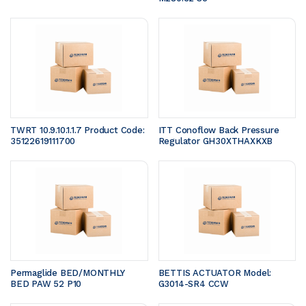
TWRT 10.9.10.1.1.7 Product Code: 
ITT Conoflow Back Pressure 
35122619111700 
Regulator GH30XTHAXKXB
Permaglide BED/MONTHLY 
BETTIS ACTUATOR Model: 
BED PAW 52 P10
G3014-SR4 CCW 