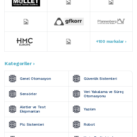
+100 markalar ›
Kategoriler ›
Genel Otomasyon
Güvenlik Sistemleri
Veri Yakalama ve Süreç 
Sensörler
Otomasyonu
Aletler ve Test 
Yazılım
Ekipmanları
Plc Sistemleri
Robot