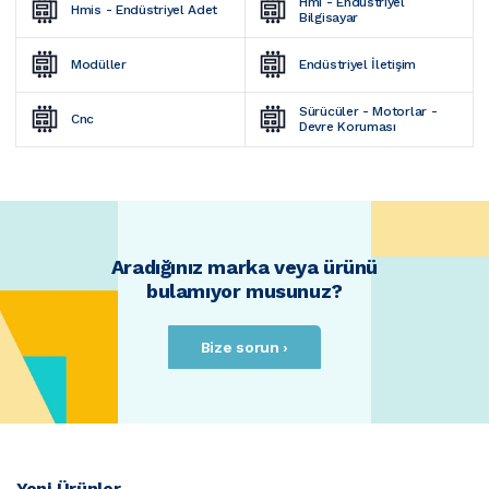
Hmi - Endüstriyel 
Hmis - Endüstriyel Adet
Bilgisayar
Modüller
Endüstriyel İletişim
Sürücüler - Motorlar - 
Cnc
Devre Koruması
Aradığınız marka veya ürünü
bulamıyor musunuz?
Bize sorun ›
Yeni Ürünler