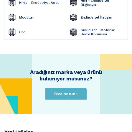
Hmi - Endüstriyel 
Hmis - Endüstriyel Adet
Bilgisayar
Modüller
Endüstriyel İletişim
Sürücüler - Motorlar - 
Cnc
Devre Koruması
Aradığınız marka veya ürünü
bulamıyor musunuz?
Bize sorun ›
Yeni Ürünler