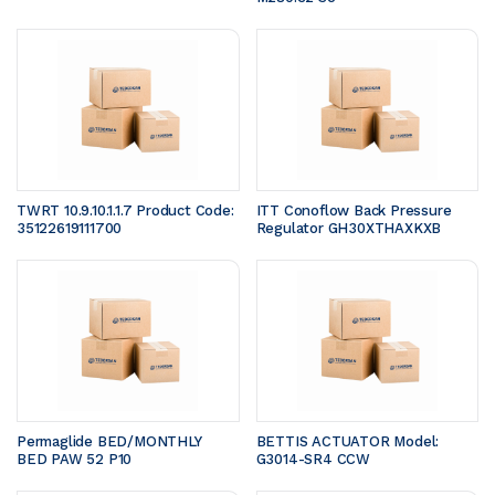
TWRT 10.9.10.1.1.7 Product Code: 
ITT Conoflow Back Pressure 
35122619111700 
Regulator GH30XTHAXKXB
Permaglide BED/MONTHLY 
BETTIS ACTUATOR Model: 
BED PAW 52 P10
G3014-SR4 CCW 