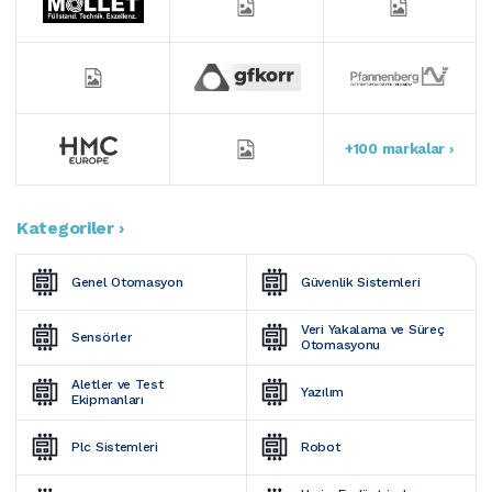
+100 markalar ›
Kategoriler ›
Genel Otomasyon
Güvenlik Sistemleri
Veri Yakalama ve Süreç 
Sensörler
Otomasyonu
Aletler ve Test 
Yazılım
Ekipmanları
Plc Sistemleri
Robot