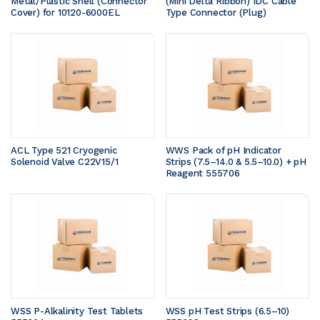
Metal/Plastic Shell (Connector 
(Mini Delta Ribbon) IDC Cable 
Cover) for 10120-6000EL
Type Connector (Plug)
ACL Type 521 Cryogenic 
WWS Pack of pH Indicator 
Solenoid Valve C22V15/1
Strips (7.5–14.0 & 5.5–10.0) + pH 
Reagent 555706
WSS P-Alkalinity Test Tablets 
WSS pH Test Strips (6.5–10) 