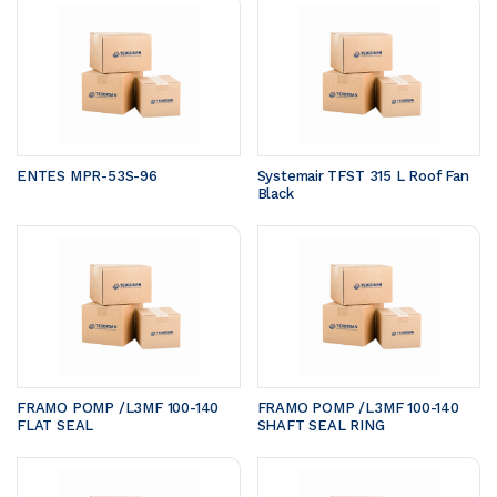
ENTES MPR-53S-96
Systemair TFST 315 L Roof Fan 
Black
FRAMO POMP /L3MF 100-140	
FRAMO POMP /L3MF 100-140	
FLAT SEAL 
SHAFT SEAL RING