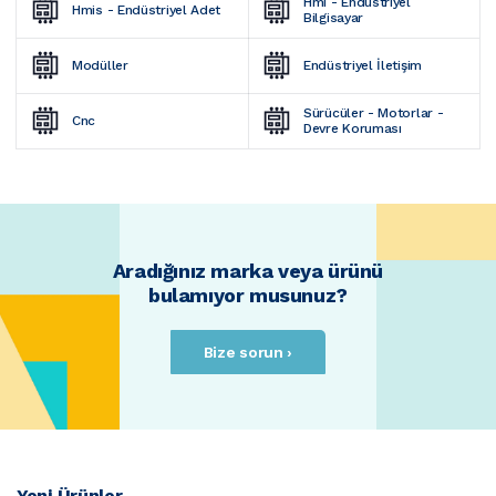
Hmi - Endüstriyel 
Hmis - Endüstriyel Adet
Bilgisayar
Modüller
Endüstriyel İletişim
Sürücüler - Motorlar - 
Cnc
Devre Koruması
Aradığınız marka veya ürünü
bulamıyor musunuz?
Bize sorun ›
Yeni Ürünler