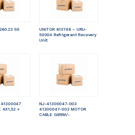
60.23 S5 
UNITOR 613748 – URU-
5000A Refrigerant Recovery 
Unit
 41300047 
NJ-41300047-003 
4X1,52 + 
41300047-003 MOTOR 
CABLE GB9M/- 