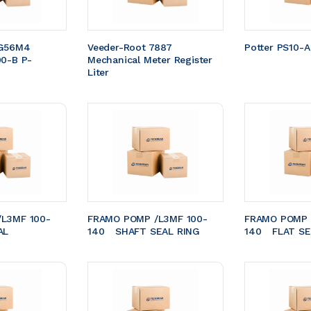
G56M4 
Veeder-Root 7887 
Potter PS10-A
00-B P-
Mechanical Meter Register 
Liter
L3MF 100-
FRAMO POMP /L3MF 100-
FRAMO POMP 
EAL 
140	SHAFT SEAL RING
140	FLAT S