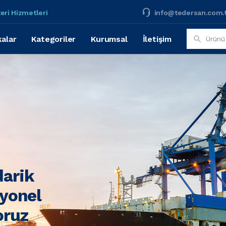
eri Hizmetleri
info@tedersan.com.
alar
Kategoriler
Kurumsal
İletişim
darik
syonel
oruz