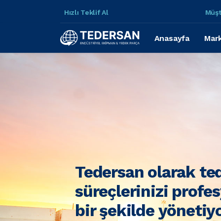
Hızlı Teklif Al
Müşt
Anasayfa
Mark
Tedersan olarak te
süreçlerinizi profe
bir şekilde yönetiy