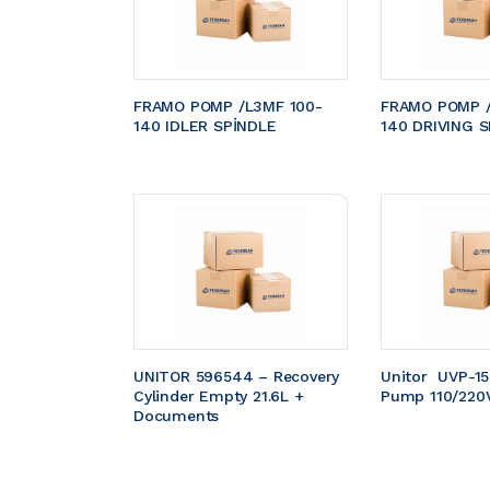
FRAMO POMP /L3MF 100-
FRAMO POMP /
140 IDLER SPİNDLE
140 DRIVING S
UNITOR 596544 – Recovery 
Unitor  UVP-1
Cylinder Empty 21.6L + 
Pump 110/220
Documents