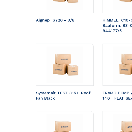
Aignep  6720 - 3/8
HIMMEL  C10-
Bauform: B3-
844177/5
Systemair TFST 315 L Roof 
FRAMO POMP /
Fan Black
140	FLAT S