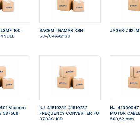
L3MF 100-
SACEMİ-GAMAR XSH-
JAGER Z62-M2
PINDLE 
63-/C4AA2130
5401 Vacuum 
NJ-41510232 41510232 
NJ-41300047
V 587568
FREQUENCY CONVERTER FU 
MOTOR CABLE 
07.03S 10D
5X0,52 mm 