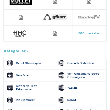
+100 markalar ›
Kategoriler ›
Genel Otomasyon
Güvenlik Sistemleri
Veri Yakalama ve Süreç 
Sensörler
Otomasyonu
Aletler ve Test 
Yazılım
Ekipmanları
Plc Sistemleri
Robot