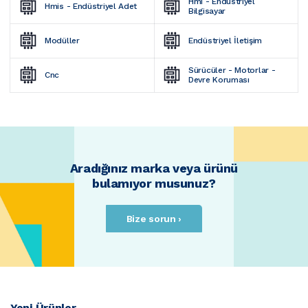
Hmi - Endüstriyel 
Hmis - Endüstriyel Adet
Bilgisayar
Modüller
Endüstriyel İletişim
Sürücüler - Motorlar - 
Cnc
Devre Koruması
Aradığınız marka veya ürünü
bulamıyor musunuz?
Bize sorun ›
Yeni Ürünler