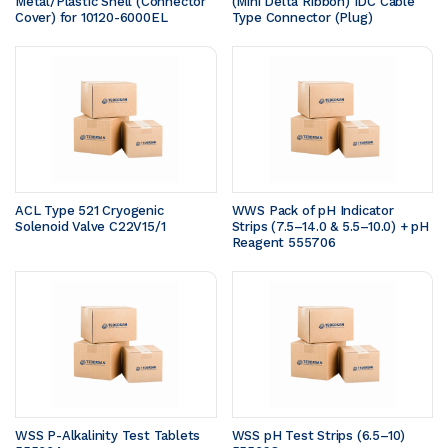
Metal/Plastic Shell (Connector 
(Mini Delta Ribbon) IDC Cable 
Cover) for 10120-6000EL
Type Connector (Plug)
ACL Type 521 Cryogenic 
WWS Pack of pH Indicator 
Solenoid Valve C22V15/1
Strips (7.5–14.0 & 5.5–10.0) + pH 
Reagent 555706
WSS P-Alkalinity Test Tablets 
WSS pH Test Strips (6.5–10) 