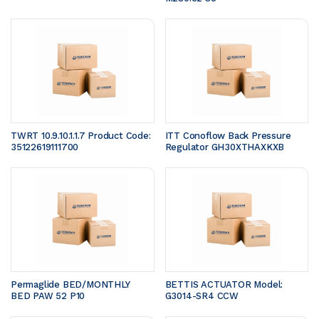
TWRT 10.9.10.1.1.7 Product Code: 
ITT Conoflow Back Pressure 
35122619111700 
Regulator GH30XTHAXKXB
Permaglide BED/MONTHLY 
BETTIS ACTUATOR Model: 
BED PAW 52 P10
G3014-SR4 CCW 