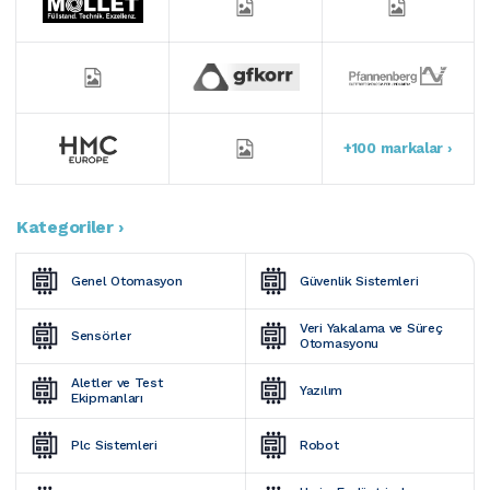
+100 markalar ›
Kategoriler ›
Genel Otomasyon
Güvenlik Sistemleri
Veri Yakalama ve Süreç 
Sensörler
Otomasyonu
Aletler ve Test 
Yazılım
Ekipmanları
Plc Sistemleri
Robot