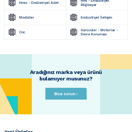
Hmi - Endüstriyel 
Hmis - Endüstriyel Adet
Bilgisayar
Modüller
Endüstriyel İletişim
Sürücüler - Motorlar - 
Cnc
Devre Koruması
Aradığınız marka veya ürünü
bulamıyor musunuz?
Bize sorun ›
Yeni Ürünler