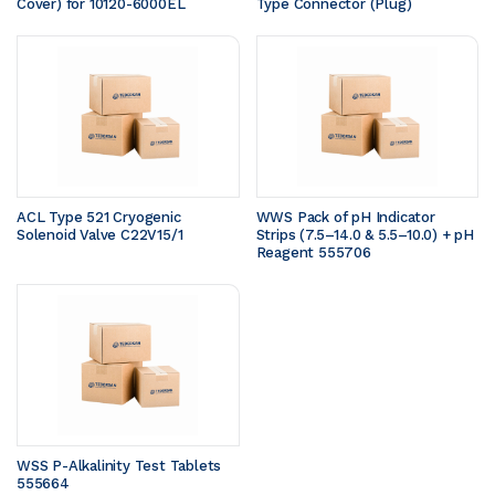
Cover) for 10120-6000EL
Type Connector (Plug)
ACL Type 521 Cryogenic 
WWS Pack of pH Indicator 
Solenoid Valve C22V15/1
Strips (7.5–14.0 & 5.5–10.0) + pH 
Reagent 555706
WSS P-Alkalinity Test Tablets 
555664