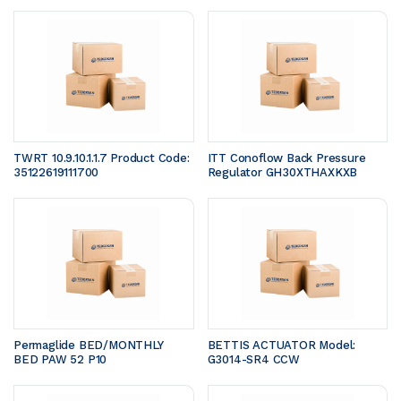
TWRT 10.9.10.1.1.7 Product Code: 
ITT Conoflow Back Pressure 
35122619111700 
Regulator GH30XTHAXKXB
Permaglide BED/MONTHLY 
BETTIS ACTUATOR Model: 
BED PAW 52 P10
G3014-SR4 CCW 