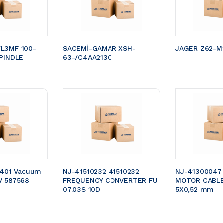
L3MF 100-
SACEMİ-GAMAR XSH-
JAGER Z62-M2
PINDLE 
63-/C4AA2130
5401 Vacuum 
NJ-41510232 41510232 
NJ-41300047
V 587568
FREQUENCY CONVERTER FU 
MOTOR CABLE 
07.03S 10D
5X0,52 mm 