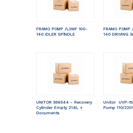
FRAMO POMP /L3MF 100-
FRAMO POMP /
140 IDLER SPİNDLE
140 DRIVING S
UNITOR 596544 – Recovery 
Unitor  UVP-1
Cylinder Empty 21.6L + 
Pump 110/220
Documents