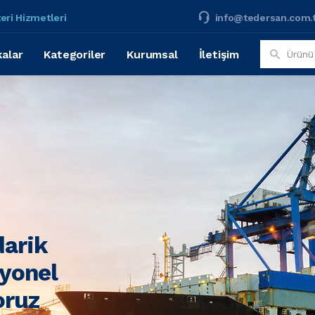
eri Hizmetleri
info@tedersan.com.
alar
Kategoriler
Kurumsal
İletişim
darik
syonel
oruz