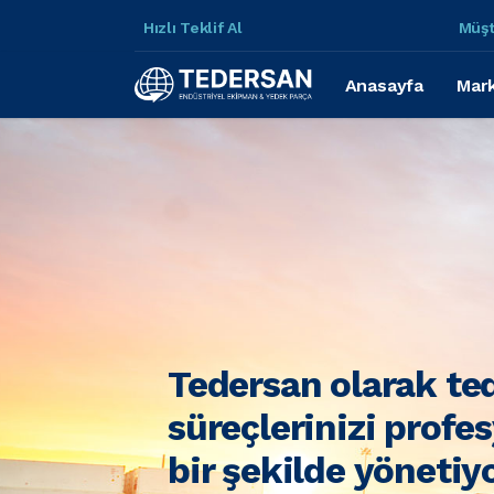
Hızlı Teklif Al
Müşt
Anasayfa
Mark
Tedersan olarak te
süreçlerinizi profe
bir şekilde yönetiy