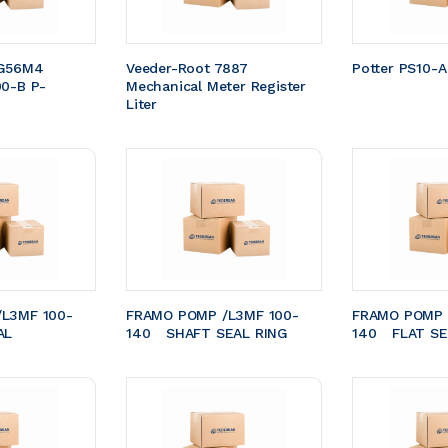
G56M4 
Veeder-Root 7887 
Potter PS10-A
00-B P-
Mechanical Meter Register 
Liter
L3MF 100-
FRAMO POMP /L3MF 100-
FRAMO POMP 
EAL 
140	SHAFT SEAL RING
140	FLAT S