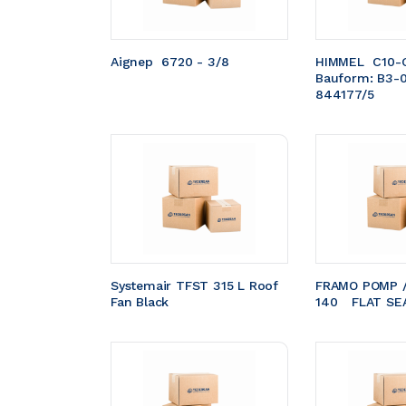
Aignep  6720 - 3/8
HIMMEL  C10-
Bauform: B3-
844177/5
Systemair TFST 315 L Roof 
FRAMO POMP /
Fan Black
140	FLAT S