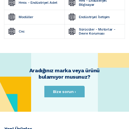
Hmi - Endüstriyel 
Hmis - Endüstriyel Adet
Bilgisayar
Modüller
Endüstriyel İletişim
Sürücüler - Motorlar - 
Cnc
Devre Koruması
Aradığınız marka veya ürünü
bulamıyor musunuz?
Bize sorun ›
Yeni Ürünler