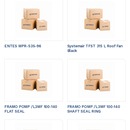
ENTES MPR-53S-96
Systemair TFST 315 L Roof Fan 
Black
FRAMO POMP /L3MF 100-140	
FRAMO POMP /L3MF 100-140	
FLAT SEAL 
SHAFT SEAL RING