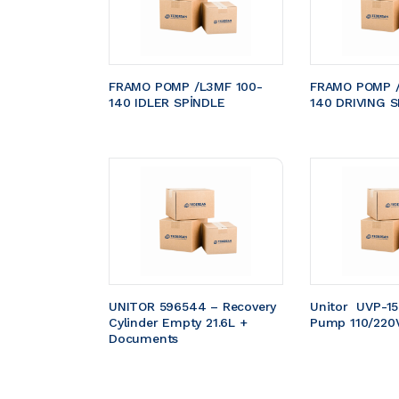
FRAMO POMP /L3MF 100-
FRAMO POMP /
140 IDLER SPİNDLE
140 DRIVING S
UNITOR 596544 – Recovery 
Unitor  UVP-1
Cylinder Empty 21.6L + 
Pump 110/220
Documents