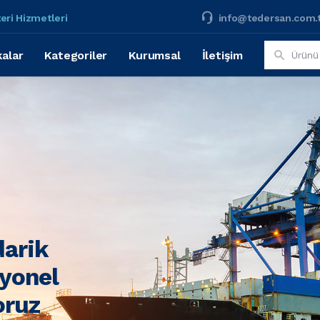
eri Hizmetleri
info@tedersan.com.
alar
Kategoriler
Kurumsal
İletişim
darik
syonel
oruz