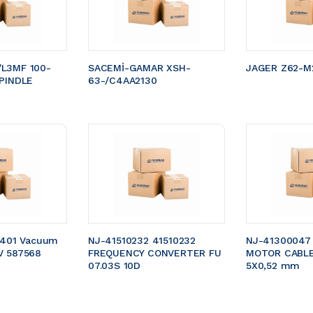
L3MF 100-
SACEMİ-GAMAR XSH-
JAGER Z62-M2
PINDLE 
63-/C4AA2130
5401 Vacuum 
NJ-41510232 41510232 
NJ-41300047
V 587568
FREQUENCY CONVERTER FU 
MOTOR CABLE 
07.03S 10D
5X0,52 mm 