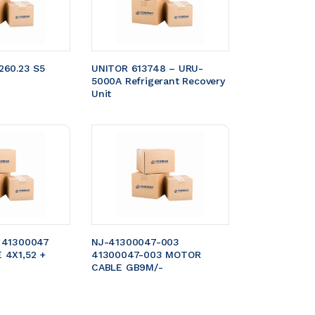
60.23 S5 
UNITOR 613748 – URU-
5000A Refrigerant Recovery 
Unit
 41300047 
NJ-41300047-003 
4X1,52 + 
41300047-003 MOTOR 
CABLE GB9M/- 