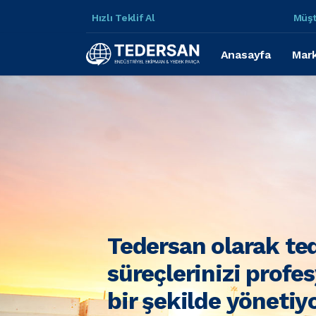
Hızlı Teklif Al
Müşt
Anasayfa
Mark
Tedersan olarak te
süreçlerinizi profe
bir şekilde yönetiy