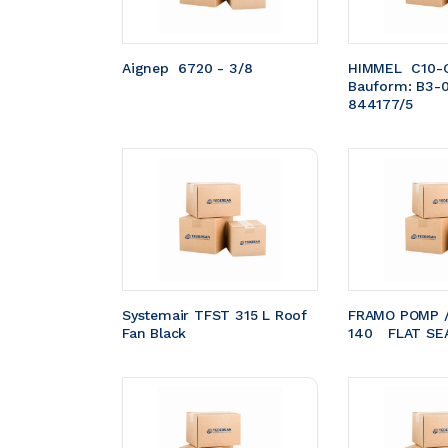
Aignep  6720 - 3/8
HIMMEL  C10-
Bauform: B3-
844177/5
Systemair TFST 315 L Roof 
FRAMO POMP /
Fan Black
140	FLAT S