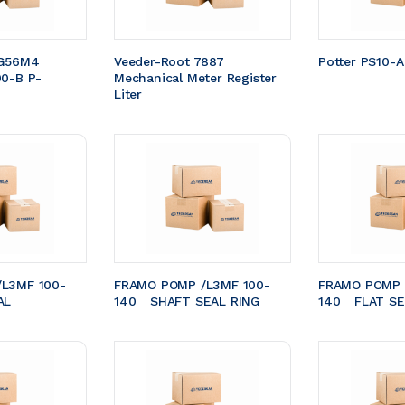
G56M4 
Veeder-Root 7887 
Potter PS10-A
00-B P-
Mechanical Meter Register 
Liter
L3MF 100-
FRAMO POMP /L3MF 100-
FRAMO POMP 
EAL 
140	SHAFT SEAL RING
140	FLAT S