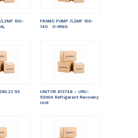
/L3MF 100-
FRAMO POMP /L3MF 100-
EAL
140	O-RING
60.23 S5 
UNITOR 613748 – URU-
5000A Refrigerant Recovery 
Unit