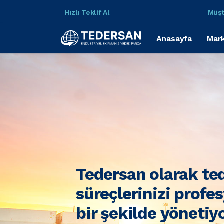
Hızlı Teklif Al
Müşt
Anasayfa
Mark
Tedersan olarak te
süreçlerinizi profe
bir şekilde yönetiy