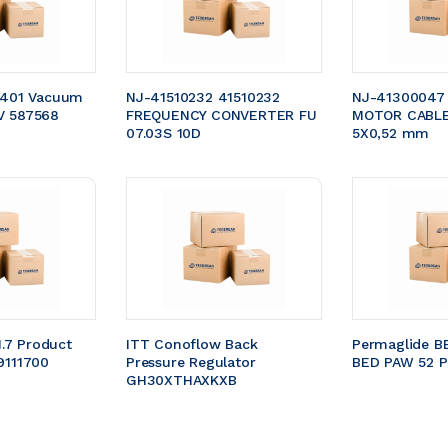
5401 Vacuum 
NJ-41510232 41510232 
NJ-41300047
V 587568
FREQUENCY CONVERTER FU 
MOTOR CABLE 
07.03S 10D
5X0,52 mm 
1.7 Product 
ITT Conoflow Back 
Permaglide B
9111700 
Pressure Regulator 
BED PAW 52 P
GH30XTHAXKXB