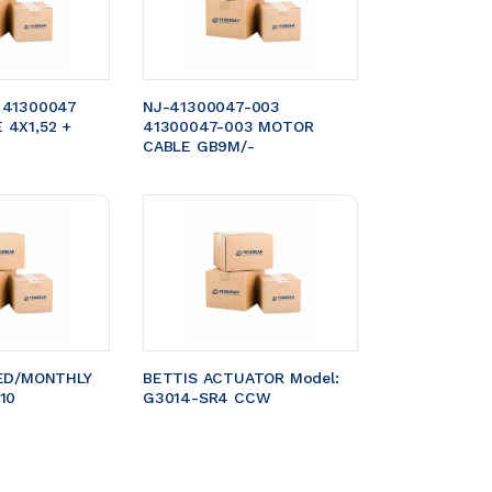
 41300047 
NJ-41300047-003 
4X1,52 + 
41300047-003 MOTOR 
CABLE GB9M/- 
ED/MONTHLY 
BETTIS ACTUATOR Model: 
10
G3014-SR4 CCW 