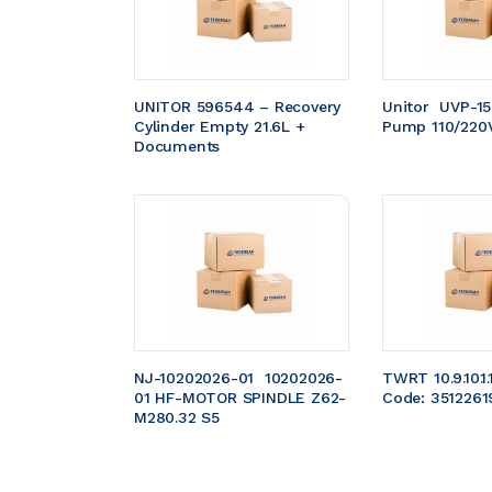
UNITOR 596544 – Recovery 
Unitor  UVP-1
Cylinder Empty 21.6L + 
Pump 110/220
Documents
NJ-10202026-01  10202026-
TWRT 10.9.10.1.
01 HF-MOTOR SPINDLE Z62-
Code: 3512261
M280.32 S5