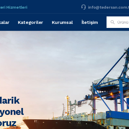
eri Hizmetleri
info@tedersan.com.
alar
Kategoriler
Kurumsal
İletişim
darik
syonel
oruz