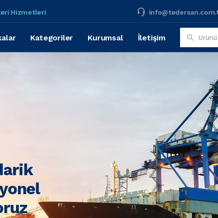
eri Hizmetleri
info@tedersan.com.
alar
Kategoriler
Kurumsal
İletişim
darik
syonel
oruz