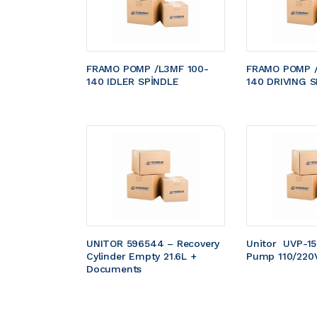
FRAMO POMP /L3MF 100-
FRAMO POMP /
140 IDLER SPİNDLE
140 DRIVING S
UNITOR 596544 – Recovery 
Unitor  UVP-1
Cylinder Empty 21.6L + 
Pump 110/220
Documents