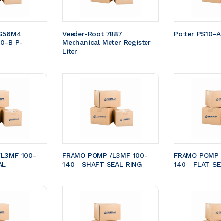
G56M4 
Veeder-Root 7887 
Potter PS10-A
00-B P-
Mechanical Meter Register 
Liter
L3MF 100-
FRAMO POMP /L3MF 100-
FRAMO POMP 
EAL 
140	SHAFT SEAL RING
140	FLAT S