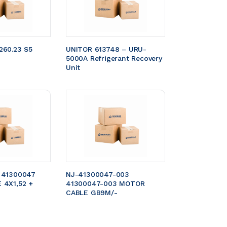
60.23 S5 
UNITOR 613748 – URU-
5000A Refrigerant Recovery 
Unit
 41300047 
NJ-41300047-003 
4X1,52 + 
41300047-003 MOTOR 
CABLE GB9M/- 