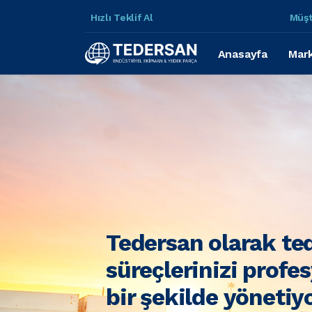
Hızlı Teklif Al
Müşt
Anasayfa
Mark
Tedersan olarak te
süreçlerinizi profe
bir şekilde yönetiy