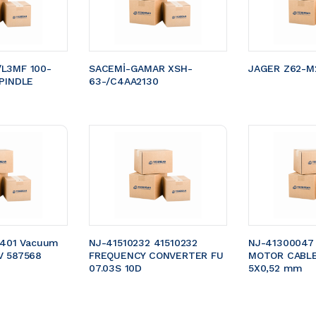
L3MF 100-
SACEMİ-GAMAR XSH-
JAGER Z62-M2
PINDLE 
63-/C4AA2130
5401 Vacuum 
NJ-41510232 41510232 
NJ-41300047
V 587568
FREQUENCY CONVERTER FU 
MOTOR CABLE 
07.03S 10D
5X0,52 mm 