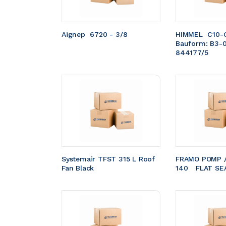
Aignep  6720 - 3/8
HIMMEL  C10-
Bauform: B3-
844177/5
Systemair TFST 315 L Roof 
FRAMO POMP /
Fan Black
140	FLAT S