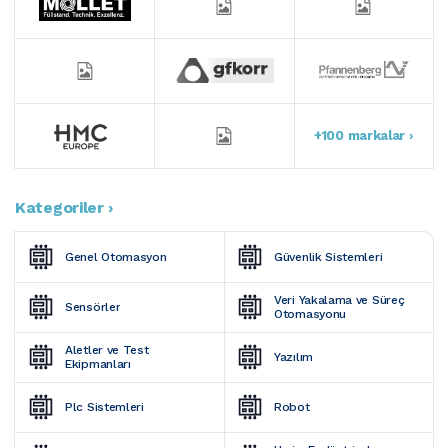
+100 markalar ›
Kategoriler ›
Genel Otomasyon
Güvenlik Sistemleri
Veri Yakalama ve Süreç 
Sensörler
Otomasyonu
Aletler ve Test 
Yazılım
Ekipmanları
Plc Sistemleri
Robot