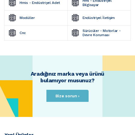
Hmi - Endüstriyel 
Hmis - Endüstriyel Adet
Bilgisayar
Modüller
Endüstriyel İletişim
Sürücüler - Motorlar - 
Cnc
Devre Koruması
Aradığınız marka veya ürünü
bulamıyor musunuz?
Bize sorun ›
Yeni Ürünler