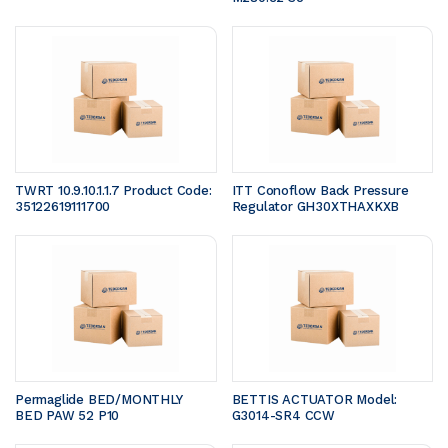
TWRT 10.9.10.1.1.7 Product Code: 
ITT Conoflow Back Pressure 
35122619111700 
Regulator GH30XTHAXKXB
Permaglide BED/MONTHLY 
BETTIS ACTUATOR Model: 
BED PAW 52 P10
G3014-SR4 CCW 