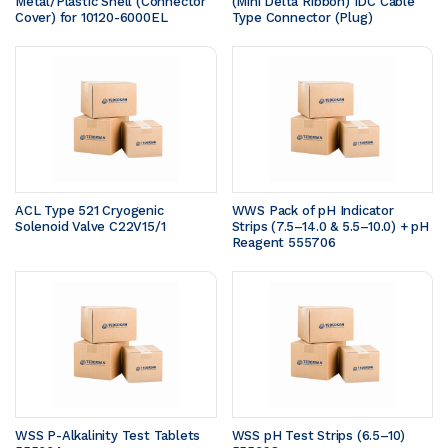
Metal/Plastic Shell (Connector 
(Mini Delta Ribbon) IDC Cable 
Cover) for 10120-6000EL
Type Connector (Plug)
ACL Type 521 Cryogenic 
WWS Pack of pH Indicator 
Solenoid Valve C22V15/1
Strips (7.5–14.0 & 5.5–10.0) + pH 
Reagent 555706
WSS P-Alkalinity Test Tablets 
WSS pH Test Strips (6.5–10) 