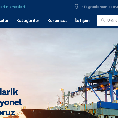
eri Hizmetleri
info@tedersan.com.
alar
Kategoriler
Kurumsal
İletişim
darik
syonel
oruz