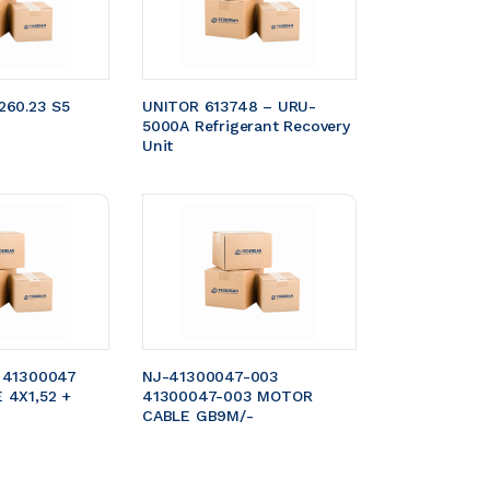
60.23 S5 
UNITOR 613748 – URU-
5000A Refrigerant Recovery 
Unit
 41300047 
NJ-41300047-003 
4X1,52 + 
41300047-003 MOTOR 
CABLE GB9M/- 