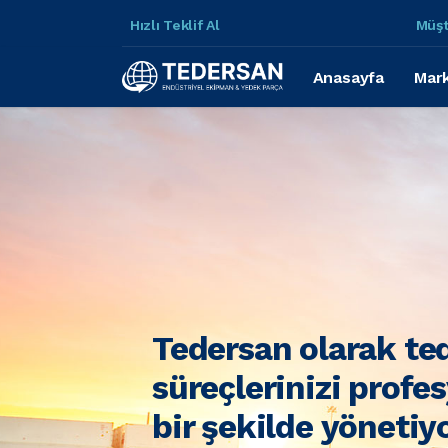
Hızlı Teklif Al
Müşt
Anasayfa
Mark
Tedersan olarak te
süreçlerinizi profe
bir şekilde yönetiy