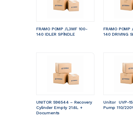
FRAMO POMP /L3MF 100-
FRAMO POMP /
140 IDLER SPİNDLE
140 DRIVING S
UNITOR 596544 – Recovery 
Unitor  UVP-1
Cylinder Empty 21.6L + 
Pump 110/220
Documents