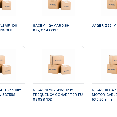
L3MF 100-
SACEMİ-GAMAR XSH-
JAGER Z62-M2
PINDLE 
63-/C4AA2130
5401 Vacuum 
NJ-41510232 41510232 
NJ-41300047
V 587568
FREQUENCY CONVERTER FU 
MOTOR CABLE 
07.03S 10D
5X0,52 mm 