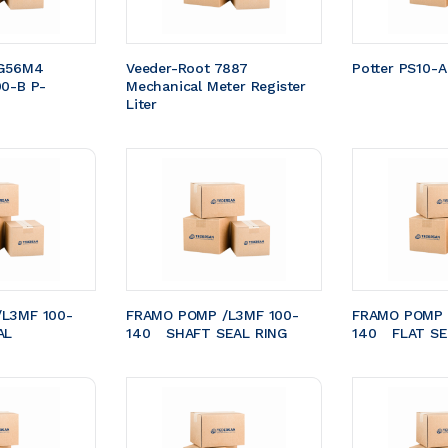
G56M4 
Veeder-Root 7887 
Potter PS10-A
00-B P-
Mechanical Meter Register 
Liter
L3MF 100-
FRAMO POMP /L3MF 100-
FRAMO POMP 
EAL 
140	SHAFT SEAL RING
140	FLAT S