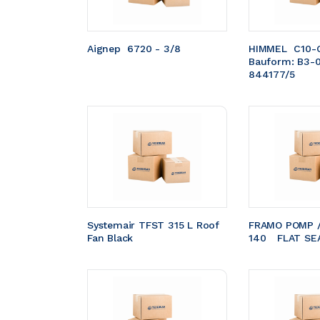
Aignep  6720 - 3/8
HIMMEL  C10-
Bauform: B3-
844177/5
Systemair TFST 315 L Roof 
FRAMO POMP /
Fan Black
140	FLAT S