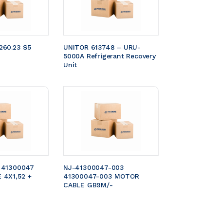
60.23 S5 
UNITOR 613748 – URU-
5000A Refrigerant Recovery 
Unit
 41300047 
NJ-41300047-003 
4X1,52 + 
41300047-003 MOTOR 
CABLE GB9M/- 