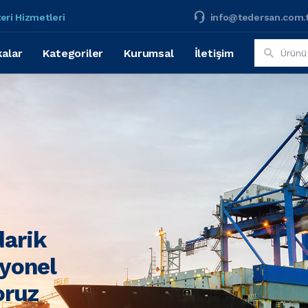
eri Hizmetleri
info@tedersan.com.
alar
Kategoriler
Kurumsal
İletişim
darik
syonel
oruz