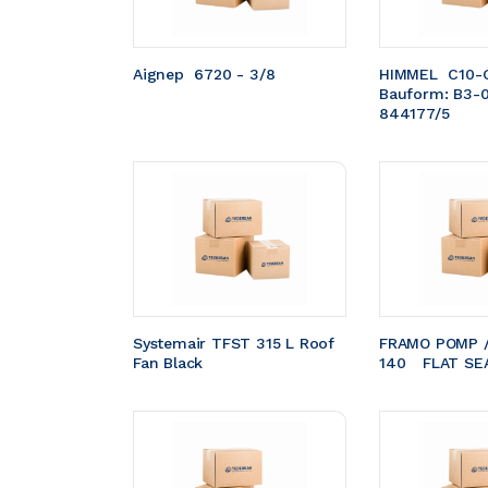
Aignep  6720 - 3/8
HIMMEL  C10-
Bauform: B3-
844177/5
Systemair TFST 315 L Roof 
FRAMO POMP /
Fan Black
140	FLAT S