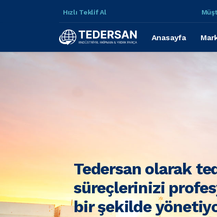
Hızlı Teklif Al
Müşt
Anasayfa
Mark
Tedersan olarak te
süreçlerinizi profe
bir şekilde yönetiy