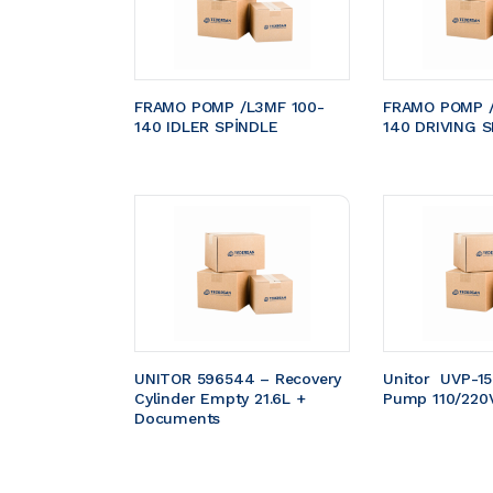
FRAMO POMP /L3MF 100-
FRAMO POMP /
140 IDLER SPİNDLE
140 DRIVING S
UNITOR 596544 – Recovery 
Unitor  UVP-1
Cylinder Empty 21.6L + 
Pump 110/220
Documents