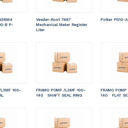
G56M4 
Veeder-Root 7887 
Potter PS10-A
00-B P-
Mechanical Meter Register 
Liter
L3MF 100-
FRAMO POMP /L3MF 100-
FRAMO POMP 
EAL 
140	SHAFT SEAL RING
140	FLAT S