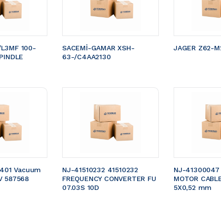
L3MF 100-
SACEMİ-GAMAR XSH-
JAGER Z62-M2
PINDLE 
63-/C4AA2130
5401 Vacuum 
NJ-41510232 41510232 
NJ-41300047
V 587568
FREQUENCY CONVERTER FU 
MOTOR CABLE 
07.03S 10D
5X0,52 mm 