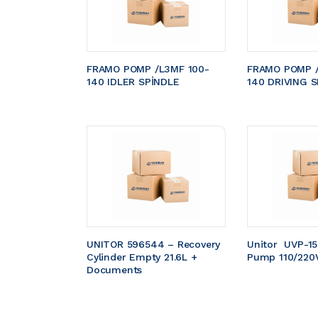
FRAMO POMP /L3MF 100-
FRAMO POMP /
140 IDLER SPİNDLE
140 DRIVING S
UNITOR 596544 – Recovery 
Unitor  UVP-1
Cylinder Empty 21.6L + 
Pump 110/220
Documents