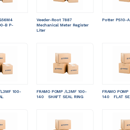
G56M4 
Veeder-Root 7887 
Potter PS10-A
00-B P-
Mechanical Meter Register 
Liter
L3MF 100-
FRAMO POMP /L3MF 100-
FRAMO POMP 
EAL 
140	SHAFT SEAL RING
140	FLAT S