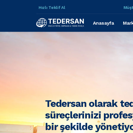
Hızlı Teklif Al
Müşt
Anasayfa
Mark
Tedersan olarak te
süreçlerinizi profe
bir şekilde yönetiy