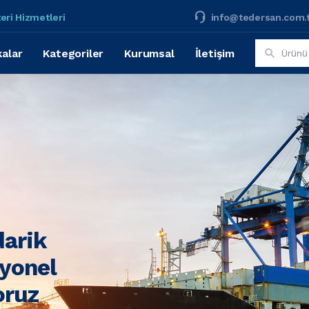
eri Hizmetleri
info@tedersan.com.
alar
Kategoriler
Kurumsal
İletişim
darik
syonel
oruz