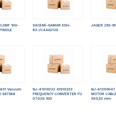
L3MF 100-
SACEMİ-GAMAR XSH-
JAGER Z62-M2
PINDLE 
63-/C4AA2130
5401 Vacuum 
NJ-41510232 41510232 
NJ-41300047
V 587568
FREQUENCY CONVERTER FU 
MOTOR CABLE 
07.03S 10D
5X0,52 mm 