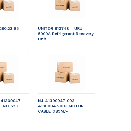
60.23 S5 
UNITOR 613748 – URU-
5000A Refrigerant Recovery 
Unit
 41300047 
NJ-41300047-003 
4X1,52 + 
41300047-003 MOTOR 
CABLE GB9M/- 