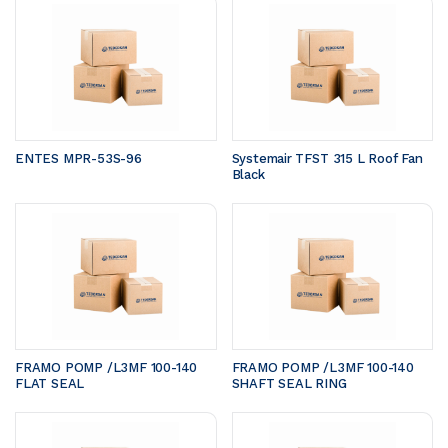
ENTES MPR-53S-96
Systemair TFST 315 L Roof Fan 
Black
FRAMO POMP /L3MF 100-140	
FRAMO POMP /L3MF 100-140	
FLAT SEAL 
SHAFT SEAL RING