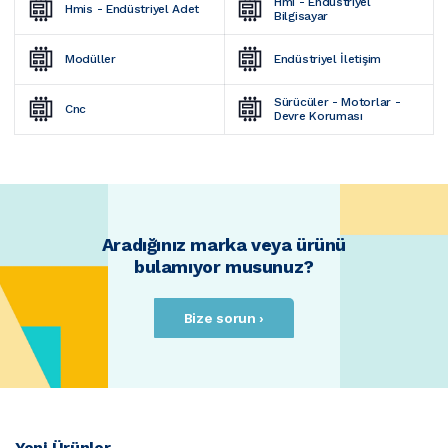
Hmi - Endüstriyel 
Hmis - Endüstriyel Adet
Bilgisayar
Modüller
Endüstriyel İletişim
Sürücüler - Motorlar - 
Cnc
Devre Koruması
Aradığınız marka veya ürünü
bulamıyor musunuz?
Bize sorun ›
Yeni Ürünler