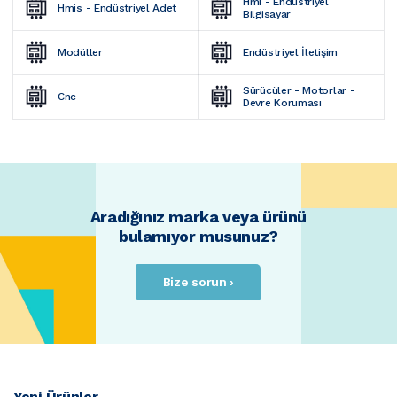
Hmi - Endüstriyel 
Hmis - Endüstriyel Adet
Bilgisayar
Modüller
Endüstriyel İletişim
Sürücüler - Motorlar - 
Cnc
Devre Koruması
Aradığınız marka veya ürünü
bulamıyor musunuz?
Bize sorun ›
Yeni Ürünler