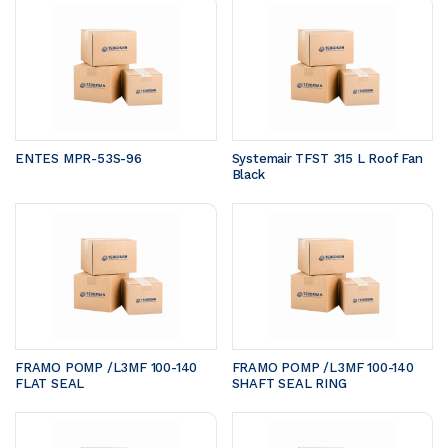
ENTES MPR-53S-96
Systemair TFST 315 L Roof Fan 
Black
FRAMO POMP /L3MF 100-140	
FRAMO POMP /L3MF 100-140	
FLAT SEAL 
SHAFT SEAL RING