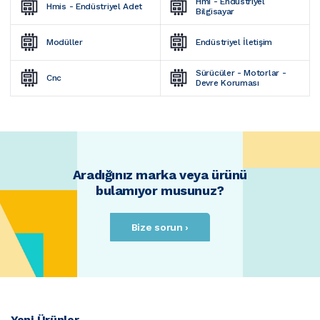
Hmi - Endüstriyel 
Hmis - Endüstriyel Adet
Bilgisayar
Modüller
Endüstriyel İletişim
Sürücüler - Motorlar - 
Cnc
Devre Koruması
Aradığınız marka veya ürünü
bulamıyor musunuz?
Bize sorun ›
Yeni Ürünler