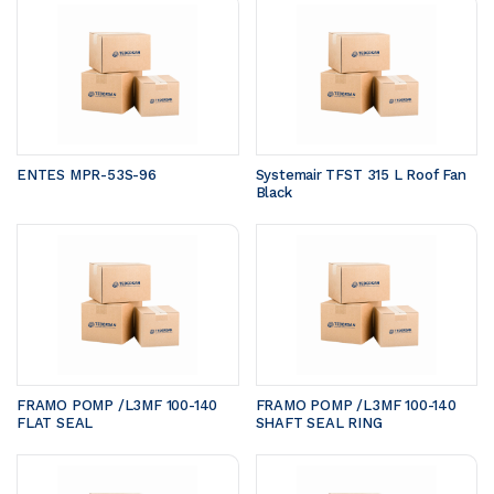
ENTES MPR-53S-96
Systemair TFST 315 L Roof Fan 
Black
FRAMO POMP /L3MF 100-140	
FRAMO POMP /L3MF 100-140	
FLAT SEAL 
SHAFT SEAL RING