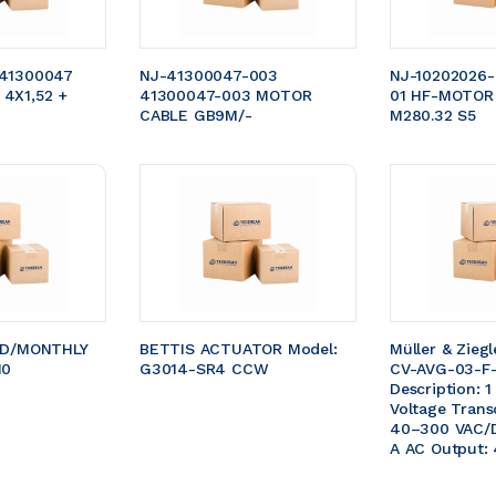
41300047 
NJ-41300047-003 
NJ-10202026-
4X1,52 + 
41300047-003 MOTOR 
01 HF-MOTOR
CABLE GB9M/- 
M280.32 S5
ED/MONTHLY 
BETTIS ACTUATOR Model: 
Müller & Zieg
10
G3014-SR4 CCW 
CV-AVG-03-F-
Description: 1
Voltage Trans
40–300 VAC/D
A AC Output: