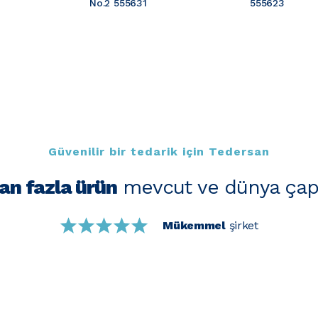
No.2 555631
555623
Güvenilir bir tedarik için Tedersan
an fazla ürün
mevcut ve dünya çap
Mükemmel
şirket