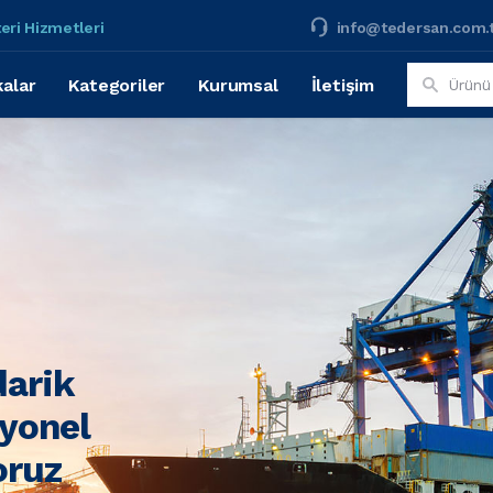
eri Hizmetleri
info@tedersan.com.
alar
Kategoriler
Kurumsal
İletişim
darik
syonel
oruz