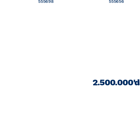
555698
555656
2.500.000'd