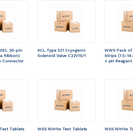
0EL 20-pin 
ACL Type 521 Cryogenic 
WWS Pack of 
a Ribbon) 
Solenoid Valve C22V15/1
Strips (7.5–14.
e Connector 
+ pH Reagent
Test Tablets 
WSS Nitrite Test Tablets 
WSS Nitrite Ta