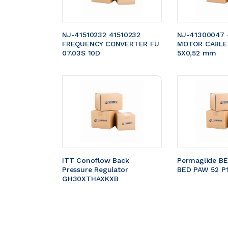
NJ-41510232 41510232 
NJ-41300047 
FREQUENCY CONVERTER FU 
MOTOR CABLE 
07.03S 10D
5X0,52 mm 
ITT Conoflow Back 
Permaglide B
Pressure Regulator 
BED PAW 52 P
GH30XTHAXKXB