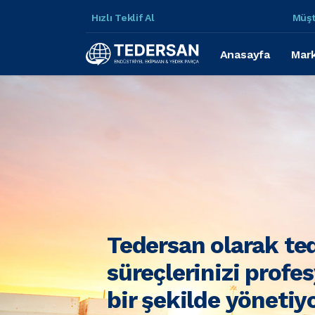
Hızlı Teklif Al
Müşt
Anasayfa
Mark
Tedersan olarak te
süreçlerinizi profe
bir şekilde yönetiy