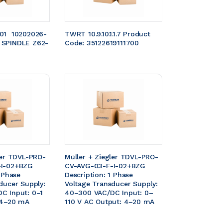
01  10202026-
TWRT 10.9.10.1.1.7 Product 
 SPINDLE Z62-
Code: 35122619111700 
ler TDVL-PRO-
Müller + Ziegler TDVL-PRO-
I-02+BZG  
CV-AVG-03-F-I-02+BZG  
 Phase 
Description: 1 Phase 
ducer Supply: 
Voltage Transducer Supply: 
C Input: 0–1 
40–300 VAC/DC Input: 0–
 4–20 mA
110 V AC Output: 4–20 mA