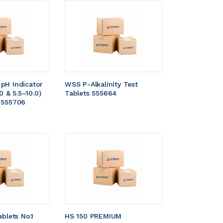
pH Indicator 
WSS P-Alkalinity Test 
0 & 5.5–10.0) 
Tablets 555664
 555706
blets No.1 
HS 150 PREMIUM 