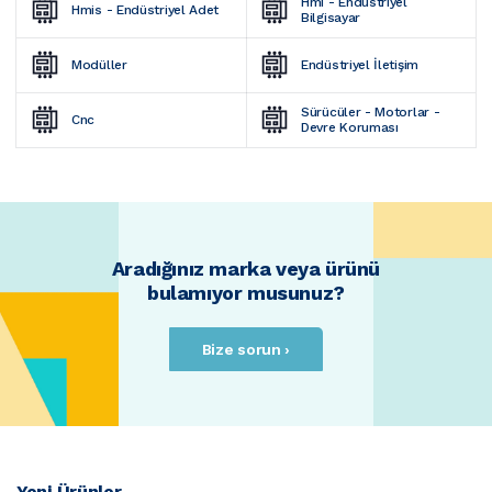
Hmi - Endüstriyel 
Hmis - Endüstriyel Adet
Bilgisayar
Modüller
Endüstriyel İletişim
Sürücüler - Motorlar - 
Cnc
Devre Koruması
Aradığınız marka veya ürünü
bulamıyor musunuz?
Bize sorun ›
Yeni Ürünler