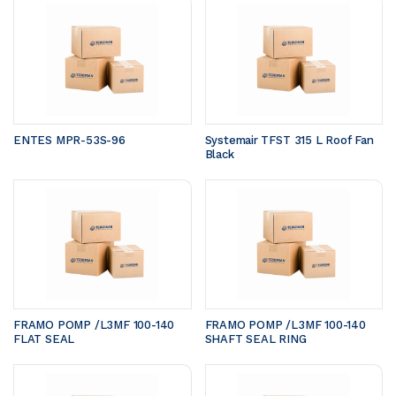
ENTES MPR-53S-96
Systemair TFST 315 L Roof Fan 
Black
FRAMO POMP /L3MF 100-140	
FRAMO POMP /L3MF 100-140	
FLAT SEAL 
SHAFT SEAL RING