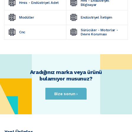
Hmi - Endüstriyel 
Hmis - Endüstriyel Adet
Bilgisayar
Modüller
Endüstriyel İletişim
Sürücüler - Motorlar - 
Cnc
Devre Koruması
Aradığınız marka veya ürünü
bulamıyor musunuz?
Bize sorun ›
Yeni Ürünler