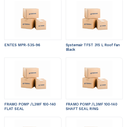
ENTES MPR-53S-96
Systemair TFST 315 L Roof Fan 
Black
FRAMO POMP /L3MF 100-140	
FRAMO POMP /L3MF 100-140	
FLAT SEAL 
SHAFT SEAL RING