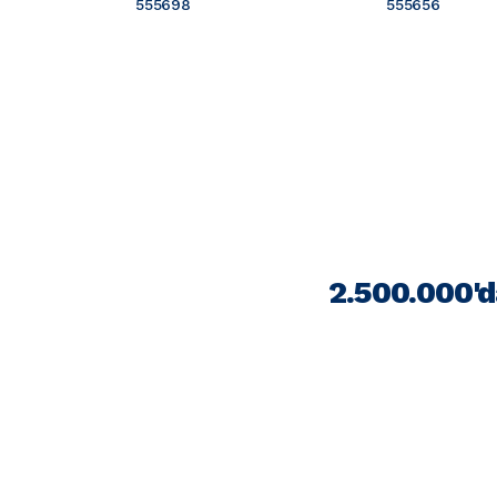
555698
555656
2.500.000'd