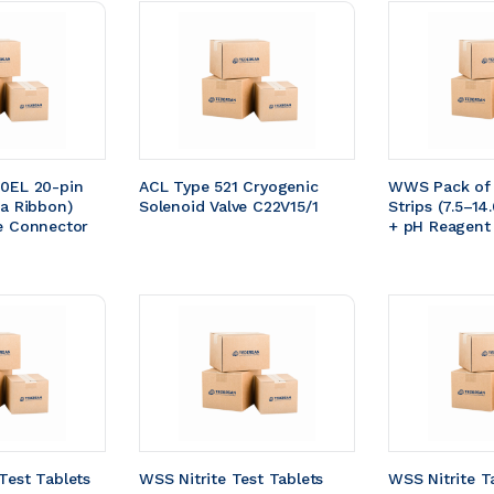
0EL 20-pin 
ACL Type 521 Cryogenic 
WWS Pack of 
a Ribbon) 
Solenoid Valve C22V15/1
Strips (7.5–14.
e Connector 
+ pH Reagent
Test Tablets 
WSS Nitrite Test Tablets 
WSS Nitrite Ta