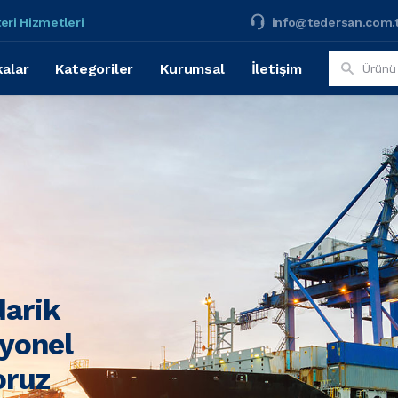
eri Hizmetleri
info@tedersan.com.
alar
Kategoriler
Kurumsal
İletişim
darik
syonel
oruz