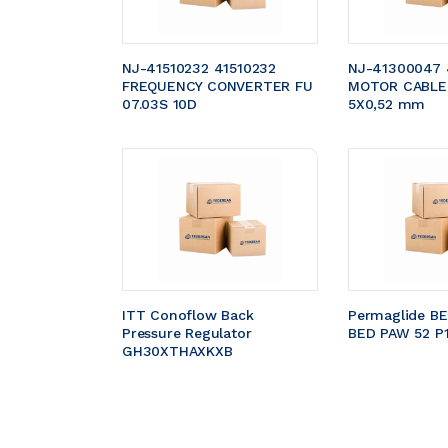
NJ-41510232 41510232 
NJ-41300047 
FREQUENCY CONVERTER FU 
MOTOR CABLE 
07.03S 10D
5X0,52 mm 
ITT Conoflow Back 
Permaglide B
Pressure Regulator 
BED PAW 52 P
GH30XTHAXKXB