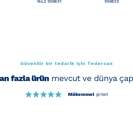
No.2 555631
555623
Güvenilir bir tedarik için Tedersan
an fazla ürün
mevcut ve dünya çap
Mükemmel
şirket