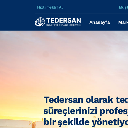
Hızlı Teklif Al
Müşt
Anasayfa
Mark
Tedersan olarak te
süreçlerinizi profe
bir şekilde yönetiy