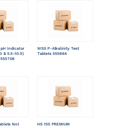
pH Indicator 
WSS P-Alkalinity Test 
0 & 5.5–10.0) 
Tablets 555664
 555706
blets No.1 
HS 150 PREMIUM 