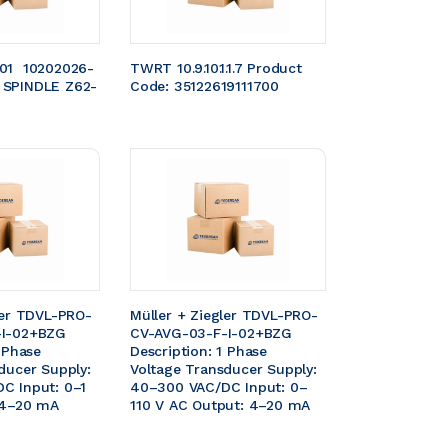
01  10202026-
TWRT 10.9.10.1.1.7 Product 
 SPINDLE Z62-
Code: 35122619111700 
ler TDVL-PRO-
Müller + Ziegler TDVL-PRO-
I-02+BZG  
CV-AVG-03-F-I-02+BZG  
 Phase 
Description: 1 Phase 
ducer Supply: 
Voltage Transducer Supply: 
C Input: 0–1 
40–300 VAC/DC Input: 0–
 4–20 mA
110 V AC Output: 4–20 mA