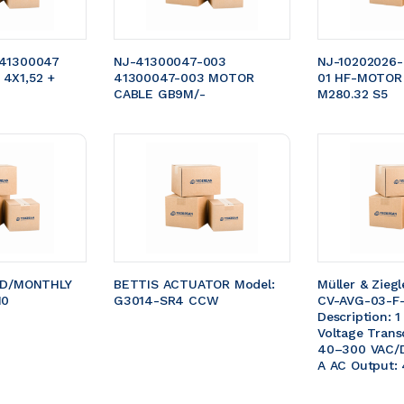
41300047 
NJ-41300047-003 
NJ-10202026-
4X1,52 + 
41300047-003 MOTOR 
01 HF-MOTOR
CABLE GB9M/- 
M280.32 S5
ED/MONTHLY 
BETTIS ACTUATOR Model: 
Müller & Zieg
10
G3014-SR4 CCW 
CV-AVG-03-F-
Description: 1
Voltage Trans
40–300 VAC/D
A AC Output: