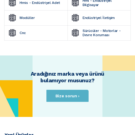
Hmi - Endüstriyel 
Hmis - Endüstriyel Adet
Bilgisayar
Modüller
Endüstriyel İletişim
Sürücüler - Motorlar - 
Cnc
Devre Koruması
Aradığınız marka veya ürünü
bulamıyor musunuz?
Bize sorun ›
Yeni Ürünler