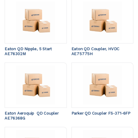
Eaton QD Nipple, 5 Start 
Eaton QD Coupler, HVDC 
AE76302M
AE75775H
Eaton Aeroquip  QD Coupler 
Parker QD Coupler FS-371-6FP
AE76368G