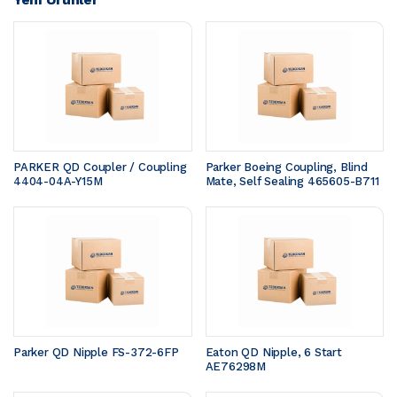
PARKER QD Coupler / Coupling 
Parker Boeing Coupling, Blind 
4404-04A-Y15M
Mate, Self Sealing 465605-B711
Parker QD Nipple FS-372-6FP
Eaton QD Nipple, 6 Start 
AE76298M