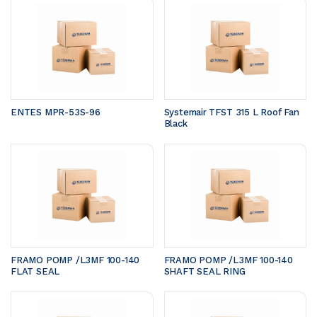
ENTES MPR-53S-96
Systemair TFST 315 L Roof Fan 
Black
FRAMO POMP /L3MF 100-140	
FRAMO POMP /L3MF 100-140	
FLAT SEAL 
SHAFT SEAL RING