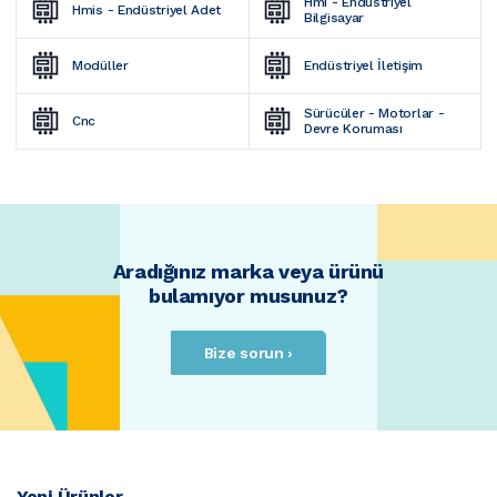
Hmi - Endüstriyel 
Hmis - Endüstriyel Adet
Bilgisayar
Modüller
Endüstriyel İletişim
Sürücüler - Motorlar - 
Cnc
Devre Koruması
Aradığınız marka veya ürünü
bulamıyor musunuz?
Bize sorun ›
Yeni Ürünler