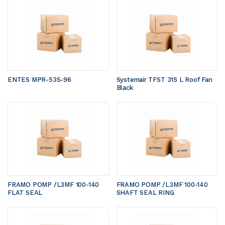
ENTES MPR-53S-96
Systemair TFST 315 L Roof Fan 
Black
FRAMO POMP /L3MF 100-140	
FRAMO POMP /L3MF 100-140	
FLAT SEAL 
SHAFT SEAL RING