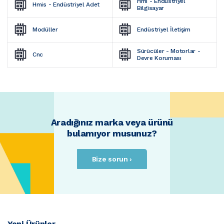
Hmi - Endüstriyel 
Hmis - Endüstriyel Adet
Bilgisayar
Modüller
Endüstriyel İletişim
Sürücüler - Motorlar - 
Cnc
Devre Koruması
Aradığınız marka veya ürünü
bulamıyor musunuz?
Bize sorun ›
Yeni Ürünler