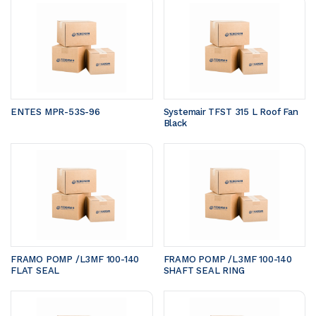
ENTES MPR-53S-96
Systemair TFST 315 L Roof Fan 
Black
FRAMO POMP /L3MF 100-140	
FRAMO POMP /L3MF 100-140	
FLAT SEAL 
SHAFT SEAL RING