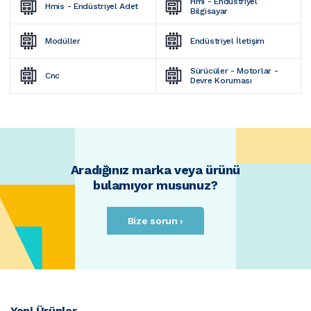
Hmi - Endüstriyel 
Hmis - Endüstriyel Adet
Bilgisayar
Modüller
Endüstriyel İletişim
Sürücüler - Motorlar - 
Cnc
Devre Koruması
Aradığınız marka veya ürünü
bulamıyor musunuz?
Bize sorun ›
Yeni Ürünler