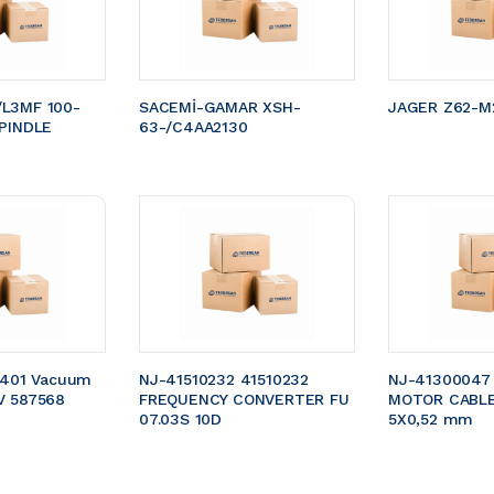
L3MF 100-
SACEMİ-GAMAR XSH-
JAGER Z62-M2
PINDLE 
63-/C4AA2130
5401 Vacuum 
NJ-41510232 41510232 
NJ-41300047
V 587568
FREQUENCY CONVERTER FU 
MOTOR CABLE 
07.03S 10D
5X0,52 mm 