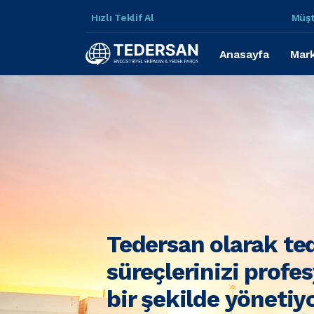
Hızlı Teklif Al
Müşt
Anasayfa
Mark
Tedersan olarak te
süreçlerinizi profe
bir şekilde yönetiy