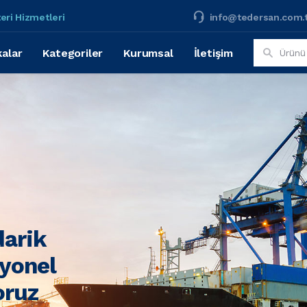
eri Hizmetleri
info@tedersan.com.
alar
Kategoriler
Kurumsal
İletişim
darik
syonel
oruz