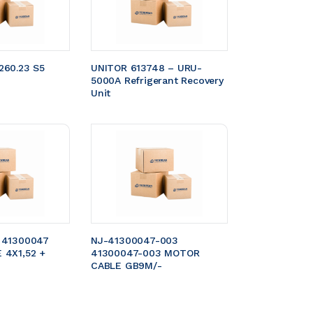
60.23 S5 
UNITOR 613748 – URU-
5000A Refrigerant Recovery 
Unit
 41300047 
NJ-41300047-003 
4X1,52 + 
41300047-003 MOTOR 
CABLE GB9M/- 