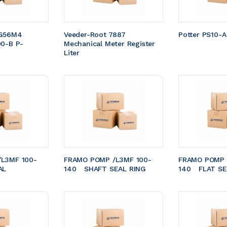
G56M4 
Veeder-Root 7887 
Potter PS10-A
00-B P-
Mechanical Meter Register 
Liter
L3MF 100-
FRAMO POMP /L3MF 100-
FRAMO POMP 
EAL 
140	SHAFT SEAL RING
140	FLAT S