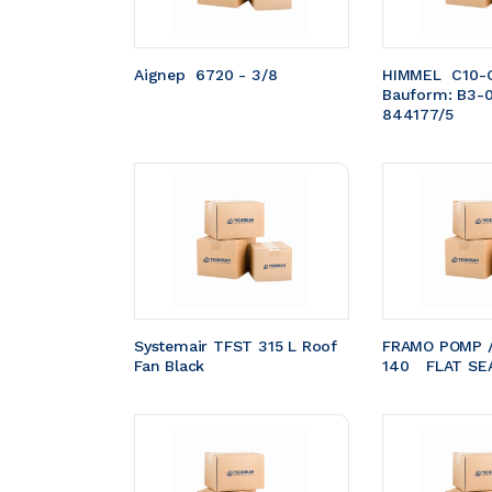
Aignep  6720 - 3/8
HIMMEL  C10-
Bauform: B3-
844177/5
Systemair TFST 315 L Roof 
FRAMO POMP /
Fan Black
140	FLAT S