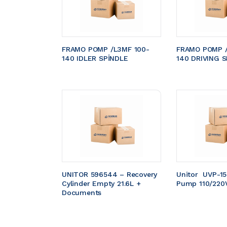
FRAMO POMP /L3MF 100-
FRAMO POMP /
140 IDLER SPİNDLE
140 DRIVING S
UNITOR 596544 – Recovery 
Unitor  UVP-1
Cylinder Empty 21.6L + 
Pump 110/220
Documents