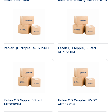
Parker QD Nipple FS-372-6FP
Eaton QD Nipple, 6 Start 
AE76298M
Eaton QD Nipple, 5 Start 
Eaton QD Coupler, HVDC 
AE76302M
AE75775H