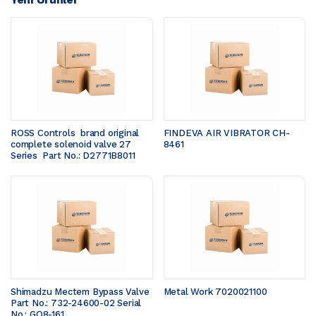
ROSS Controls  brand original 
FINDEVA AIR VIBRATOR CH-
complete solenoid valve 27 
8461
Series  Part No.: D2771B8011
Shimadzu Mectem Bypass Valve 
Metal Work 7020021100
Part No.: 732-24600-02 Serial 
No.: GO8-161