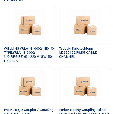
WELLING YRLA-18-0002-1110  10 
Tsubaki Kabelschlepp 
TYPE:YRLA-18-0002-
M0650.125.RS.115 CABLE 
1110(RPG19E-6)--220 V-18W-50 
CHANNEL
HZ-0.18A
PARKER QD Coupler / Coupling 
Parker Boeing Coupling, Blind 
4404-04A-Y15M
Mate, Self Sealing 465605-B711