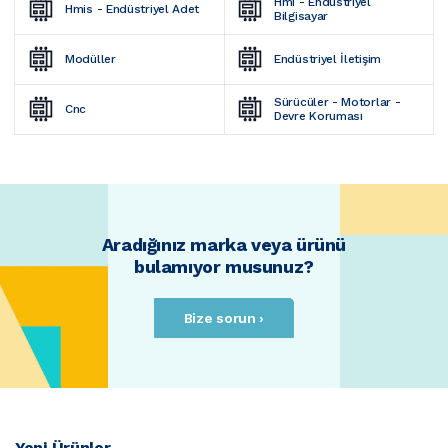
Hmi - Endüstriyel 
Hmis - Endüstriyel Adet
Bilgisayar
Modüller
Endüstriyel İletişim
Sürücüler - Motorlar - 
Cnc
Devre Koruması
Aradığınız marka veya ürünü
bulamıyor musunuz?
Bize sorun ›
Yeni Ürünler