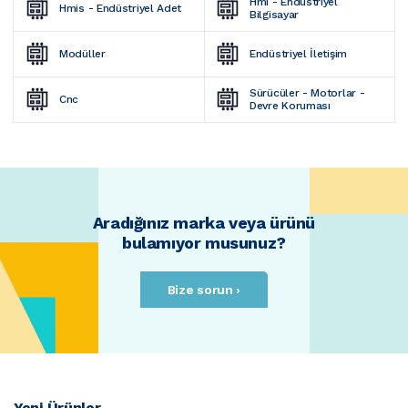
Hmi - Endüstriyel 
Hmis - Endüstriyel Adet
Bilgisayar
Modüller
Endüstriyel İletişim
Sürücüler - Motorlar - 
Cnc
Devre Koruması
Aradığınız marka veya ürünü
bulamıyor musunuz?
Bize sorun ›
Yeni Ürünler