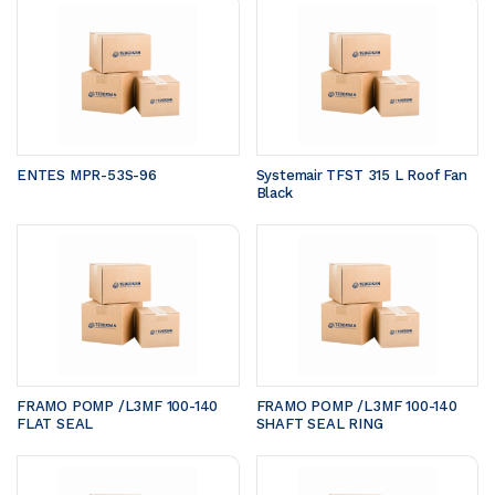
ENTES MPR-53S-96
Systemair TFST 315 L Roof Fan 
Black
FRAMO POMP /L3MF 100-140	
FRAMO POMP /L3MF 100-140	
FLAT SEAL 
SHAFT SEAL RING