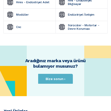
Hmi - Endüstriyel 
Hmis - Endüstriyel Adet
Bilgisayar
Modüller
Endüstriyel İletişim
Sürücüler - Motorlar - 
Cnc
Devre Koruması
Aradığınız marka veya ürünü
bulamıyor musunuz?
Bize sorun ›
Yeni Ürünler