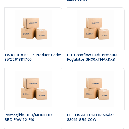
TWRT 10.9.10.1.1.7 Product Code: 
ITT Conoflow Back Pressure 
35122619111700 
Regulator GH30XTHAXKXB
Permaglide BED/MONTHLY 
BETTIS ACTUATOR Model: 
BED PAW 52 P10
G3014-SR4 CCW 