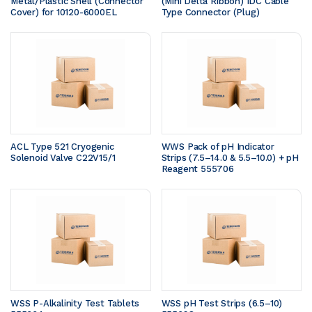
Metal/Plastic Shell (Connector 
(Mini Delta Ribbon) IDC Cable 
Cover) for 10120-6000EL
Type Connector (Plug)
ACL Type 521 Cryogenic 
WWS Pack of pH Indicator 
Solenoid Valve C22V15/1
Strips (7.5–14.0 & 5.5–10.0) + pH 
Reagent 555706
WSS P-Alkalinity Test Tablets 
WSS pH Test Strips (6.5–10) 