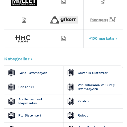
+100 markalar ›
Kategoriler ›
Genel Otomasyon
Güvenlik Sistemleri
Veri Yakalama ve Süreç 
Sensörler
Otomasyonu
Aletler ve Test 
Yazılım
Ekipmanları
Plc Sistemleri
Robot