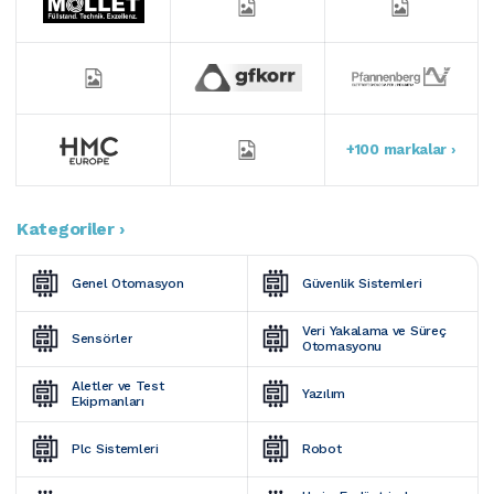
+100 markalar ›
Kategoriler ›
Genel Otomasyon
Güvenlik Sistemleri
Veri Yakalama ve Süreç 
Sensörler
Otomasyonu
Aletler ve Test 
Yazılım
Ekipmanları
Plc Sistemleri
Robot