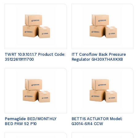
TWRT 10.9.10.1.1.7 Product Code: 
ITT Conoflow Back Pressure 
35122619111700 
Regulator GH30XTHAXKXB
Permaglide BED/MONTHLY 
BETTIS ACTUATOR Model: 
BED PAW 52 P10
G3014-SR4 CCW 