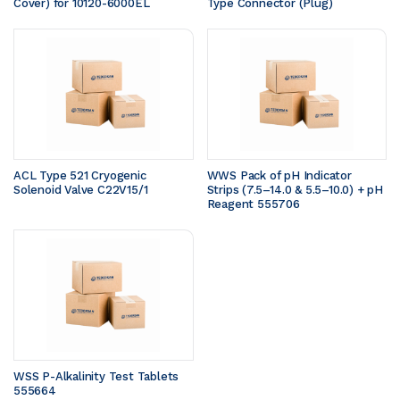
Cover) for 10120-6000EL
Type Connector (Plug)
ACL Type 521 Cryogenic 
WWS Pack of pH Indicator 
Solenoid Valve C22V15/1
Strips (7.5–14.0 & 5.5–10.0) + pH 
Reagent 555706
WSS P-Alkalinity Test Tablets 
555664