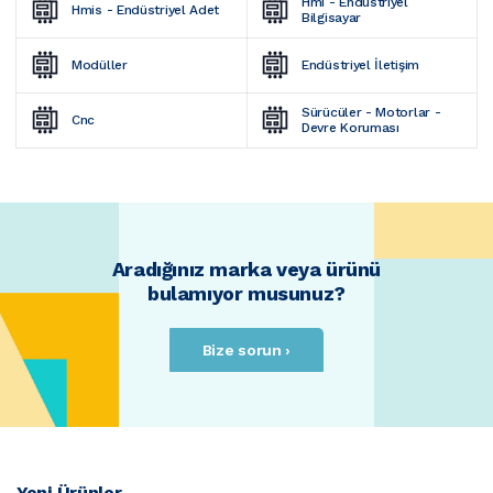
Hmi - Endüstriyel 
Hmis - Endüstriyel Adet
Bilgisayar
Modüller
Endüstriyel İletişim
Sürücüler - Motorlar - 
Cnc
Devre Koruması
Aradığınız marka veya ürünü
bulamıyor musunuz?
Bize sorun ›
Yeni Ürünler