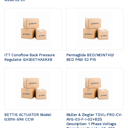
ITT Conoflow Back Pressure 
Permaglide BED/MONTHLY 
Regulator GH30XTHAXKXB
BED PAW 52 P10
BETTIS ACTUATOR Model: 
Müller & Ziegler TDVL-PRO-CV-
G3014-SR4 CCW 
AVG-03-F-I-02+BZG  
Description: 1 Phase Voltage 