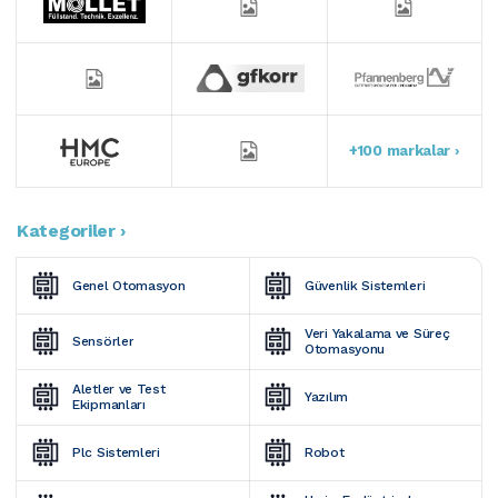
+100 markalar ›
Kategoriler ›
Genel Otomasyon
Güvenlik Sistemleri
Veri Yakalama ve Süreç 
Sensörler
Otomasyonu
Aletler ve Test 
Yazılım
Ekipmanları
Plc Sistemleri
Robot