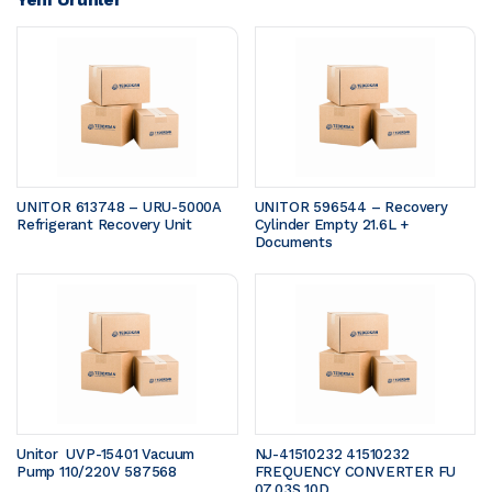
UNITOR 613748 – URU-5000A 
UNITOR 596544 – Recovery 
Refrigerant Recovery Unit
Cylinder Empty 21.6L + 
Documents
Unitor  UVP-15401 Vacuum 
NJ-41510232 41510232 
Pump 110/220V 587568
FREQUENCY CONVERTER FU 
07.03S 10D