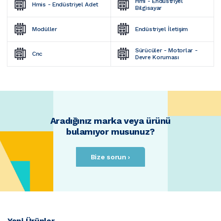
Hmi - Endüstriyel 
Hmis - Endüstriyel Adet
Bilgisayar
Modüller
Endüstriyel İletişim
Sürücüler - Motorlar - 
Cnc
Devre Koruması
Aradığınız marka veya ürünü
bulamıyor musunuz?
Bize sorun ›
Yeni Ürünler