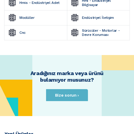
Hmi - Endüstriyel 
Hmis - Endüstriyel Adet
Bilgisayar
Modüller
Endüstriyel İletişim
Sürücüler - Motorlar - 
Cnc
Devre Koruması
Aradığınız marka veya ürünü
bulamıyor musunuz?
Bize sorun ›
Yeni Ürünler