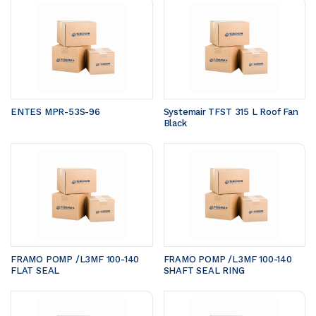
ENTES MPR-53S-96
Systemair TFST 315 L Roof Fan 
Black
FRAMO POMP /L3MF 100-140	
FRAMO POMP /L3MF 100-140	
FLAT SEAL 
SHAFT SEAL RING