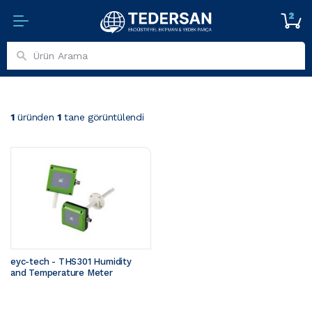
2
1
üründen
1
tane görüntülendi
eyc-tech - THS301 Humidity 
and Temperature Meter